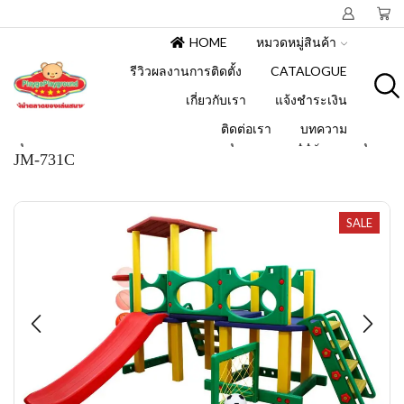
HOME
หมวดหมู่สินค้า
รีวิวผลงานการติดตั้ง
CATALOGUE
Home
หมวดหมู่สินค้า
บ้านเด็ก/บ้านสไลเดอร์เด็ก
เกี่ยวกับเรา
แจ้งชำระเงิน
ติดต่อเรา
บทความ
ชุดโดมสไลเดอร์ แป้นบาสโกลฟุตบอล Happy Box รุ่น
JM-731C
SALE