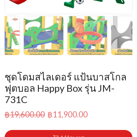
ชุดโดมสไลเดอร์ แป้นบาสโกล
ฟุตบอล Happy Box รุ่น JM-
731C
฿
19,600.00
฿
11,900.00