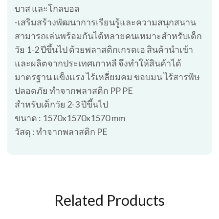
บาส และโกลบอล
-เสริมสร้างพัฒนาการเรียนรู้และความสนุกสนาน
สามารถเล่นพร้อมกันได้หลายคนเหมาะสำหรับเด็ก
วัย 1-2 ปีขึ้นไป ด้วยพลาสติกเกรดเอ สินค้านำเข้า
และผลิตจากประเทศเกาหลี จึงทำให้สินค้าได้
มาตรฐาน แข็งแรง ไร้เหลี่ยมคม ขอบมน ไร้สารพิษ
ปลอดภัย ทำจากพลาสติก PP PE
สำหรับเด็กวัย 2-3 ปีขึ้นไป
ขนาด : 1570x1570x1570 mm
วัสดุ : ทำจากพลาสติก PE
Related Products