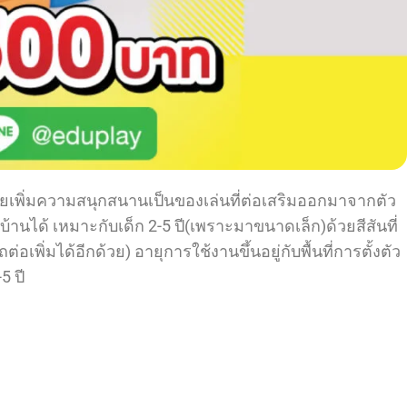
วยเพิ่มความสนุกสนานเป็นของเล่นที่ต่อเสริมออกมาจากตัว
บ้านได้ เหมาะกับเด็ก 2-5 ปี(เพราะมาขนาดเล็ก)ด้วยสีสันที่
่มได้อีกด้วย) อายุการใช้งานขึ้นอยู่กับพื้นที่การตั้งตัว
5 ปี