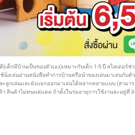
ด็กมีบ้านเป็นของตัวเอง)เหมาะกับเด็ก 1-5 ปี สไลเดอร์ช่
ว้ใช้นั่งเล่นอ่านหนังสือทำการบ้านหรือนำของเล่นมาเล่นกับตัว
ละลูกเล่นและยังแยกออกมาเล่นได้หลากหลายแบบ (สามารถต่อเพิ
ค้า สินค้าไม่ทนแต่แดด ถ้าตั้งในร่มอายุการใช้งานจะอยู่ที่ 3-